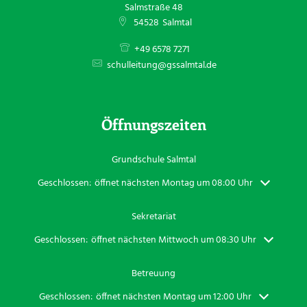
Salmstraße 48
54528
Salmtal
+49 6578 7271
schulleitung@gssalmtal.de
Öffnungszeiten
Grundschule Salmtal
Klicken, um weitere Öffnungs- oder Schließzeiten auszublenden
Geschlossen:
öffnet nächsten Montag um 08:00 Uhr
Sekretariat
Klicken, um weitere Öffnungs- oder Schließzeiten auszublenden
Geschlossen:
öffnet nächsten Mittwoch um 08:30 Uhr
Betreuung
Klicken, um weitere Öffnungs- oder Schließzeiten auszublenden
Geschlossen:
öffnet nächsten Montag um 12:00 Uhr