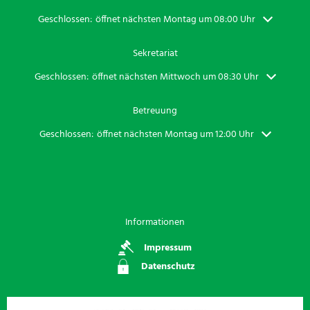
Klicken, um weitere Öffnungs- oder Schließzeiten auszublenden
Geschlossen:
öffnet nächsten Montag um 08:00 Uhr
Sekretariat
Klicken, um weitere Öffnungs- oder Schließzeiten auszublenden
Geschlossen:
öffnet nächsten Mittwoch um 08:30 Uhr
Betreuung
Klicken, um weitere Öffnungs- oder Schließzeiten auszublenden
Geschlossen:
öffnet nächsten Montag um 12:00 Uhr
Informationen
Impressum
Datenschutz